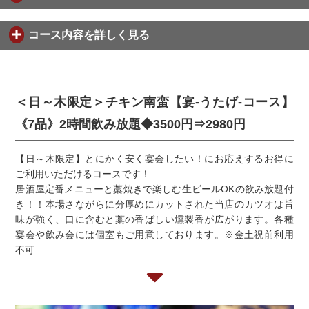
コース内容を詳しく見る
＜日～木限定＞チキン南蛮【宴-うたげ-コース】
《7品》2時間飲み放題◆3500円⇒2980円
【日～木限定】とにかく安く宴会したい！にお応えするお得に
ご利用いただけるコースです！
居酒屋定番メニューと藁焼きで楽しむ生ビールOKの飲み放題付
き！！本場さながらに分厚めにカットされた当店のカツオは旨
味が強く、口に含むと藁の香ばしい燻製香が広がります。各種
宴会や飲み会には個室もご用意しております。※金土祝前利用
不可