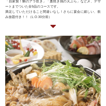
「自家製！鯛のアラ炊き」「藁焼き鶏の天ぷら」など〆、デザ
ートまでついた全9品のコースです。
満足していただけること間違いなし！さらに宴会に嬉しい、飲
み放題付き！！（L.O.30分前）