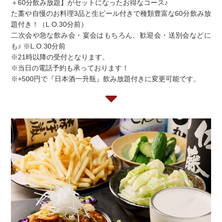
＋60分飲み放題】がセットになったお得なコース♪
た藁や自慢のお料理3品と生ビール付きで種類豊富な60分飲み放
題付き！（L.O.30分前）
二次会や急な飲み会・宴会はもちろん、歓迎会・送別会などに
も♪ ※L.O.30分前
※21時以降の受付となります。
※当日の電話予約も承っております！
※+500円で『日本酒一升瓶』飲み放題付きに変更可能です。