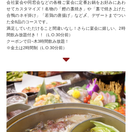
会社宴会や同窓会などの各種ご宴会に定番お鍋をお好みにあわ
せてカスタマイズ！名物の「鰹の藁焼き」や「藁で焼き上げた
合鴨のネギ掛け」「若鶏の唐揚げ」など〆、デザートまでつい
た全8品のコースです。
満足していただけること間違いなし！さらに宴会に嬉しい、2時
間飲み放題付き！！（L.O.30分前）
クーポンで日~木3時間飲み放題！
※金土は2時間制（L.O.30分前）