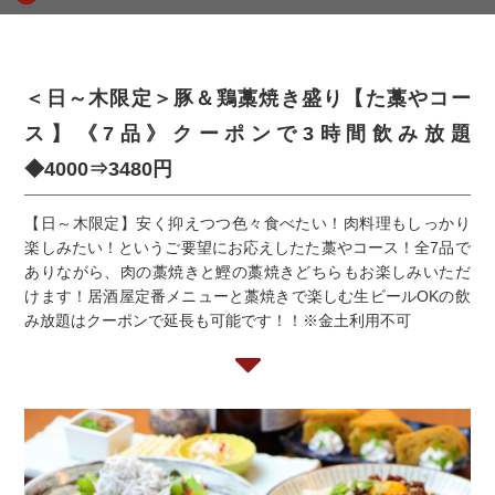
＜日～木限定＞豚＆鶏藁焼き盛り【た藁やコー
ス】《7品》クーポンで3時間飲み放題
◆4000⇒3480円
【日～木限定】安く抑えつつ色々食べたい！肉料理もしっかり
楽しみたい！というご要望にお応えしたた藁やコース！全7品で
ありながら、肉の藁焼きと鰹の藁焼きどちらもお楽しみいただ
けます！居酒屋定番メニューと藁焼きで楽しむ生ビールOKの飲
み放題はクーポンで延長も可能です！！※金土利用不可