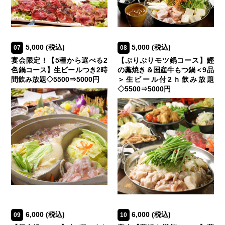
5,000
(税込)
5,000
(税込)
07
08
宴会限定！【5種から選べる2
【ぷりぷりモツ鍋コース】鰹
色鍋コース】生ビールつき2時
の藁焼き＆国産牛もつ鍋＜9品
間飲み放題◇5500⇒5000円
＞生ビール付2ｈ飲み放題
◇5500⇒5000円
6,000
(税込)
6,000
(税込)
09
10