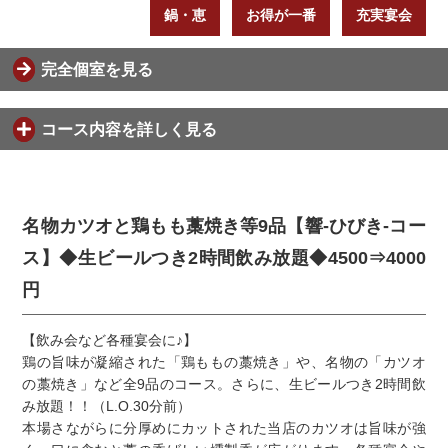
鍋・恵
お得が一番
充実宴会
完全個室を見る
コース内容を詳しく見る
名物カツオと鶏もも藁焼き等9品【響-ひびき-コー
ス】◆生ビールつき2時間飲み放題◆4500⇒4000
円
【飲み会など各種宴会に♪】
鶏の旨味が凝縮された「鶏ももの藁焼き」や、名物の「カツオ
の藁焼き」など全9品のコース。さらに、生ビールつき2時間飲
み放題！！（L.O.30分前）
本場さながらに分厚めにカットされた当店のカツオは旨味が強