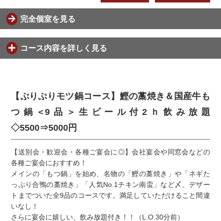
完全個室を見る
コース内容を詳しく見る
【ぷりぷりモツ鍋コース】鰹の藁焼き＆国産牛も
つ鍋＜9品＞生ビール付2ｈ飲み放題
◇5500⇒5000円
【送別会・歓迎会・各種ご宴会に◎】会社宴会や同窓会などの
各種ご宴会におすすめ！
メインの「もつ鍋」を始め、名物の「鰹の藁焼き」や「ネギた
っぷり合鴨の藁焼き」「人気No.1チキン南蛮」など〆、デザー
トまでついた全9品のコースです。満足していただけること間違
いなし！
さらに宴会に嬉しい、飲み放題付き！！（L.O.30分前）