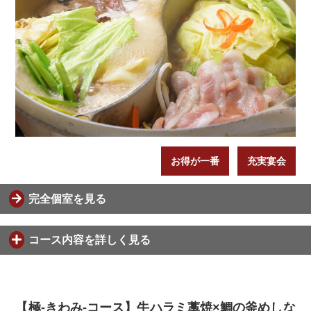
お得が一番
充実宴会
完全個室を見る
コース内容を詳しく見る
【極-きわみ-コース】牛ハラミ藁焼×鯛の釜めしな