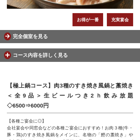
お得が一番
充実宴会
完全個室を見る
コース内容を詳しく見る
【極上鍋コース】肉3種のすき焼き風鍋と藁焼き
＜全9品＞生ビールつき2ｈ飲み放題
◇6500⇒6000円
【各種ご宴会に◎】
会社宴会や同窓会などの各種ご宴会におすすめ！お肉３種(牛・
豚・鶏)のすき焼き風鍋をメインに、名物の「鰹の藁焼き」や