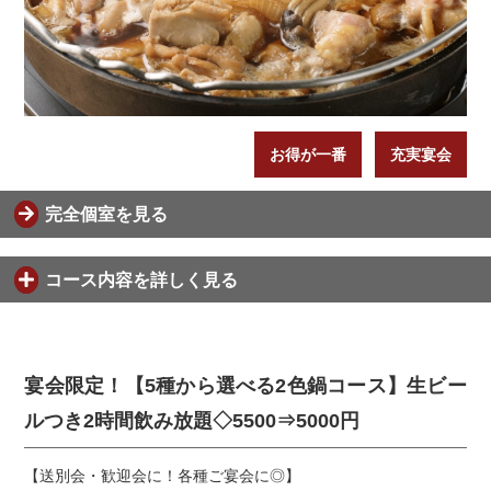
お得が一番
充実宴会
完全個室を見る
コース内容を詳しく見る
宴会限定！【5種から選べる2色鍋コース】生ビー
ルつき2時間飲み放題◇5500⇒5000円
【送別会・歓迎会に！各種ご宴会に◎】