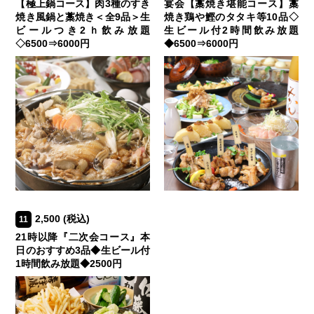
【極上鍋コース】肉3種のすき
宴会【藁焼き堪能コース】藁
焼き風鍋と藁焼き＜全9品＞生
焼き鶏や鰹のタタキ等10品◇
ビールつき2ｈ飲み放題
生ビール付2時間飲み放題
◇6500⇒6000円
◆6500⇒6000円
2,500
(税込)
11
21時以降『二次会コース』本
日のおすすめ3品◆生ビール付
1時間飲み放題◆2500円