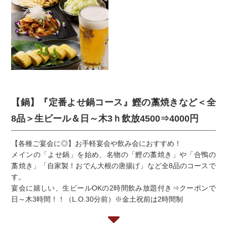
【鍋】『定番よせ鍋コース』鰹の藁焼きなど＜全
8品＞生ビール＆日～木3ｈ飲放4500⇒4000円
【各種ご宴会に◎】お手軽宴会や飲み会におすすめ！
メインの「よせ鍋」を始め、名物の「鰹の藁焼き」や「合鴨の
藁焼き」「自家製！おでん大根の唐揚げ」など全8品のコースで
す。
宴会に嬉しい、生ビールOKの2時間飲み放題付き⇒クーポンで
日～木3時間！！（L.O.30分前）※金土祝前は2時間制