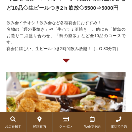
ど10品◇生ビールつき2ｈ飲放◇5500⇒5000円
飲み会イチオシ！飲み会など各種宴会におすすめ！
名物の「鰹の藁焼き」や「牛ハラミ藁焼き」、他にも「鮮魚の
お造り二点盛り合わせ」「鯛の釜飯」など全10品のコースで
す。
宴会に嬉しい、生ビールつき2時間飲み放題！（L.O.30分前）
お店を探す
経路案内
クーポン
Webで予約
電話で予約