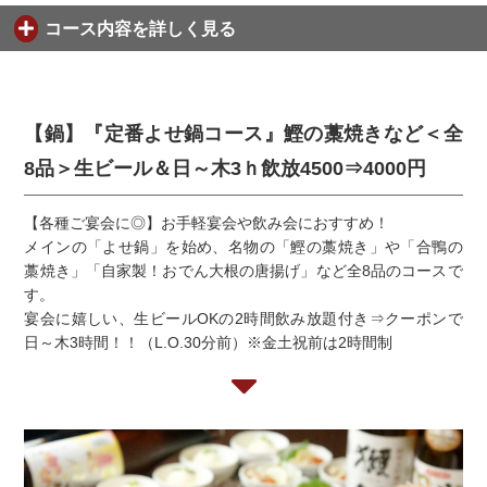
コース内容を詳しく見る
【鍋】『定番よせ鍋コース』鰹の藁焼きなど＜全
8品＞生ビール＆日～木3ｈ飲放4500⇒4000円
【各種ご宴会に◎】お手軽宴会や飲み会におすすめ！
メインの「よせ鍋」を始め、名物の「鰹の藁焼き」や「合鴨の
藁焼き」「自家製！おでん大根の唐揚げ」など全8品のコースで
す。
宴会に嬉しい、生ビールOKの2時間飲み放題付き⇒クーポンで
日～木3時間！！（L.O.30分前）※金土祝前は2時間制