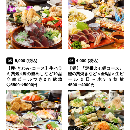
5,000
(税込)
4,000
(税込)
05
06
【極-きわみ-コース】牛ハラ
【鍋】『定番よせ鍋コース』
ミ藁焼×鯛の釜めしなど10品
鰹の藁焼きなど＜全8品＞生ビ
◇生ビールつき2ｈ飲放
ール＆日～木3ｈ飲放
◇5500⇒5000円
4500⇒4000円