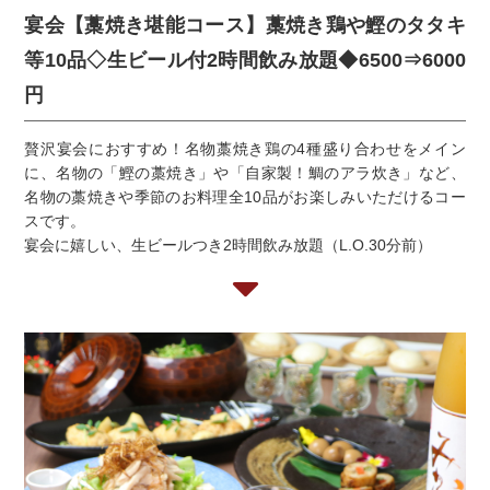
宴会【藁焼き堪能コース】藁焼き鶏や鰹のタタキ
等10品◇生ビール付2時間飲み放題◆6500⇒6000
円
贅沢宴会におすすめ！名物藁焼き鶏の4種盛り合わせをメイン
に、名物の「鰹の藁焼き」や「自家製！鯛のアラ炊き」など、
名物の藁焼きや季節のお料理全10品がお楽しみいただけるコー
スです。
宴会に嬉しい、生ビールつき2時間飲み放題（L.O.30分前）