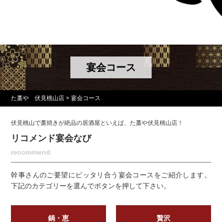
宴会コース
た藁や 伏見桃山店
>
宴会コース
伏見桃山で藁焼きが絶品の居酒屋といえば、た藁や伏見桃山店！
リコメンド宴会なび
recommend
幹事さんのご要望にピッタリ合う宴会コースをご紹介します。
下記のカテゴリーを選んでボタンを押して下さい。
鍋・恵
贅沢