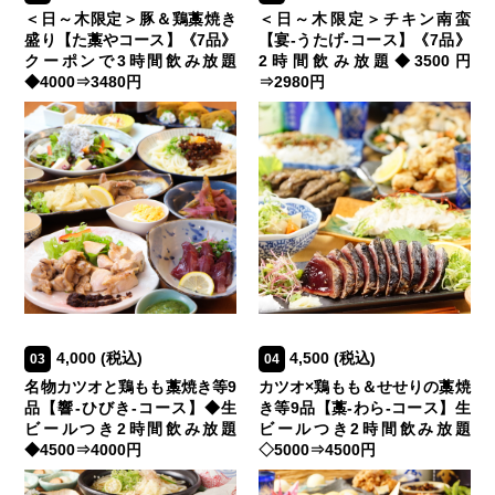
＜日～木限定＞豚＆鶏藁焼き
＜日～木限定＞チキン南蛮
盛り【た藁やコース】《7品》
【宴-うたげ-コース】《7品》
クーポンで3時間飲み放題
2時間飲み放題◆3500円
◆4000⇒3480円
⇒2980円
4,000
(税込)
4,500
(税込)
03
04
名物カツオと鶏もも藁焼き等9
カツオ×鶏もも＆せせりの藁焼
品【響-ひびき-コース】◆生
き等9品【藁-わら-コース】生
ビールつき2時間飲み放題
ビールつき2時間飲み放題
◆4500⇒4000円
◇5000⇒4500円