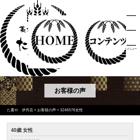
メニュー
お客様の声
た藁や 伊丹店
>
お客様の声
>
3246576女性
40歳 女性