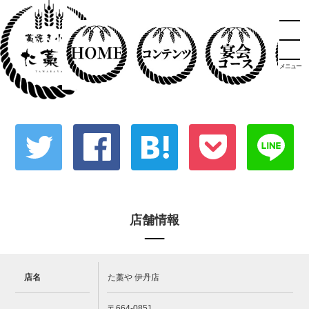
メニュー
店舗情報
店名
た藁や 伊丹店
〒664-0851