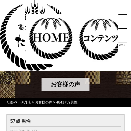
メニュー
お客様の声
た藁や 伊丹店
>
お客様の声
>
4841759男性
57歳 男性