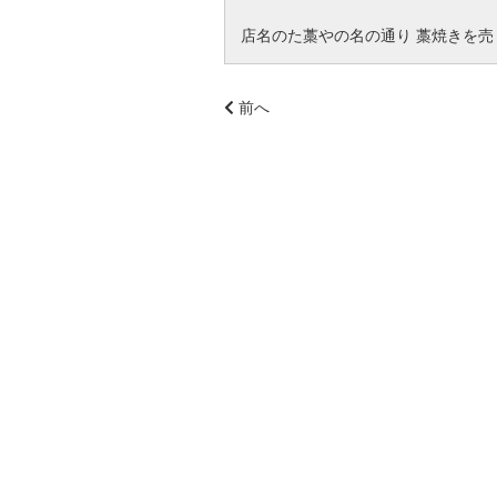
店名のた藁やの名の通り 藁焼きを
前へ