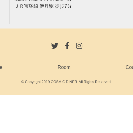
ＪＲ宝塚線 伊丹駅 徒歩7分
e
Room
Co
© Copyright 2019 COSMIC DINER. All Rights Reserved.