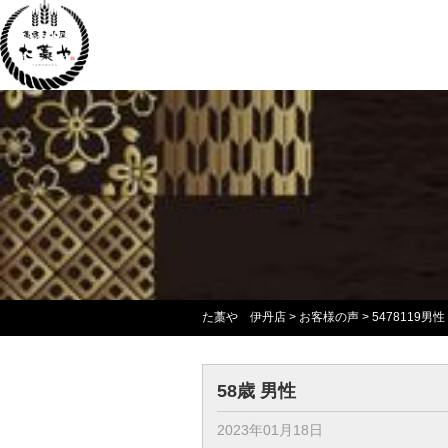
た藁や 伊丹店
>
お客様の声
>
5478119男性
58歳 男性
2023年01月18日