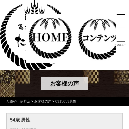
メニュー
お客様の声
た藁や 伊丹店
>
お客様の声
>
6315653男性
54歳 男性