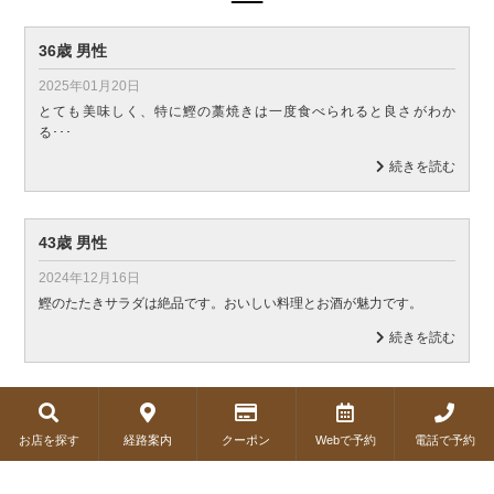
36歳 男性
2025年01月20日
とても美味しく、特に鰹の藁焼きは一度食べられると良さがわか
る･･･
続きを読む
43歳 男性
2024年12月16日
鰹のたたきサラダは絶品です。おいしい料理とお酒が魅力です。
続きを読む
53歳 男性
お店を探す
経路案内
クーポン
Webで予約
電話で予約
2024年12月10日
サラダが、とてもボリュームがあって良かったです。