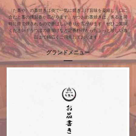
〈た藁や〉の藁焼きは炎で一気に焼き上げ旨味を凝縮し、口に
含むと藁の燻製香が広がります。かつおの藁焼きは、炙ると同
時に煙で燻されるので香ばしい香りが広がります！ぜひご賞味
ください！うつぼの唐揚げなど定番料理からちょっと珍しい逸
品まで幅広くご用意しております！
グランドメニュー