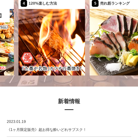
4
120%楽しむ方法
5
売れ筋ランキング
新着情報
2023.01.19
《1ヶ月限定販売》超お得な酔いどれサブスク！